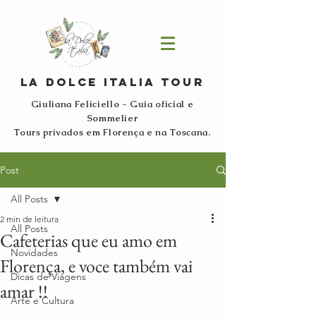
La Dolce Italia Tour
G
iuliana Feliciello - Guia oficial e
Sommelier
Tours privados
em Florença e na Toscana.
Post
All Posts
2 min de leitura
All Posts
Cafeterias que eu amo em
Novidades
Florença, e voce também vai
Dicas de Viagens
amar !!
Arte e Cultura