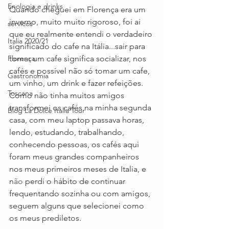
Enologia e drinks
Quando cheguei em Florença era um 
inverno, muito muito rigoroso, foi ai 
servicos
que eu realmente entendi o verdadeiro 
Italia 2020/21
significado do cafe na Itália...sair para 
Florença
tomar um cafe significa socializar, nos 
cafés e possível não só tomar um cafe, 
Gastronomia
um vinho, um drink e fazer refeições. 
Toscana
Como não tinha muitos amigos 
transformei os cafés na minha segunda 
Blog La Dolce Italia Tour
casa, com meu laptop passava horas, 
lendo, estudando, trabalhando, 
conhecendo pessoas, os cafés aqui 
foram meus grandes companheiros 
nos meus primeiros meses de Italia, e 
n
ão
 perdi o hábito de continuar 
frequentando sozinha ou com amigos, 
seguem alguns que selecionei como 
os meus prediletos.