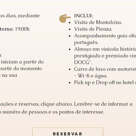
os dias, mediante
INCLUI:
Visita de Montalcino.
torno:
19:00h
Visita de Pienza.
Acompanhamento guia ofic
português.
Almoço em vinícola histór
h
prestigiado e premiado vin
 iniciam a partir do
DOCG".
a partir do momento
Carro de luxo com motorista
 na sua
- Wi-fi e água.
Pick up e Drop off no hotel 
ações e reservas, clique abaixo. Lembre-se de informar a
o numéro de pessoas e os pontos de interesse.
RESERVAR