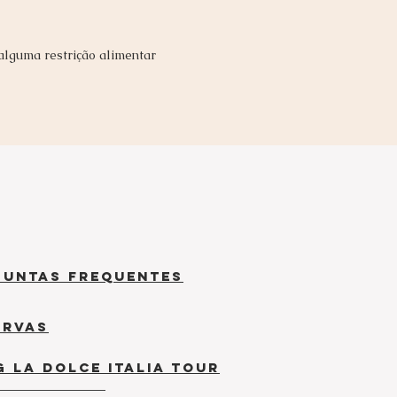
alguma restriç
ão
alimentar
guntas frequentes
ervas
g la dolce italia tour