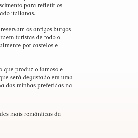
imento para refletir os
tado italianas.
preservam os antigos burgos
raem turistas de todo o
almente por castelos e
o que produz o famoso e
, que será degustado em uma
ma das minhas preferidas na
ades mais românticas da