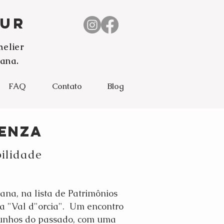
our
melier
ana.
FAQ
Contato
Blog
IeNZA
bilidade
ana, na lista de Patrimônios
 a "Val d"orcia". Um encontro
emunhos do passado, com uma