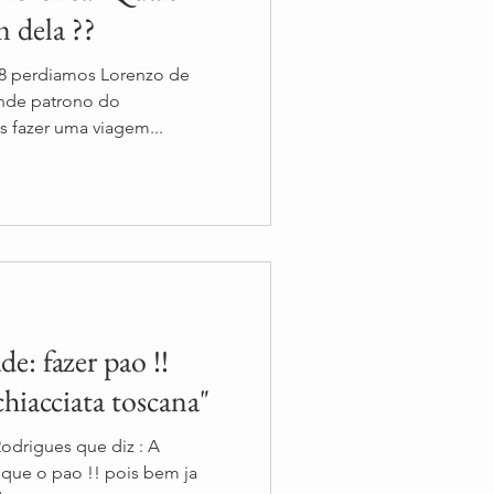
m dela ??
28 perdiamos Lorenzo de
nde patrono do
s fazer uma viagem...
de: fazer pao !!
chiacciata toscana"
drigues que diz : A
 que o pao !! pois bem ja