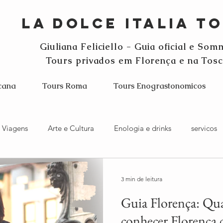
La Dolce Italia T
G
iuliana Feliciello - Guia oficial e Som
Tours privados
em Florença e na Tosc
cana
Tours Roma
Tours Enograstonomicos
 Viagens
Arte e Cultura
Enologia e drinks
servicos
Toscana
Blog La Dolce Italia Tour
3 min de leitura
Guia Florença: Qua
conhecer Florença