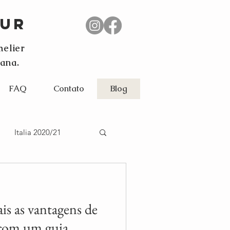
our
melier
ana.
FAQ
Contato
Blog
Italia 2020/21
is as vantagens de
 com um guia