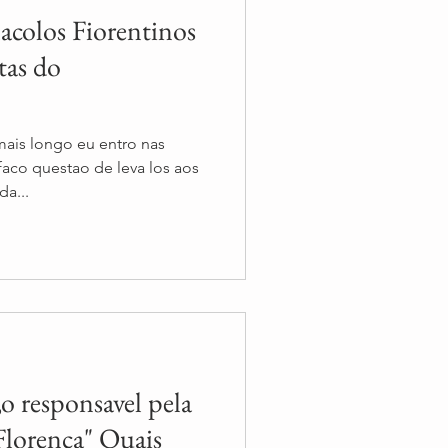
acolos Fiorentinos
tas do
ais longo eu entro nas
faco questao de leva los aos
a...
o responsavel pela
Florenca" Quais