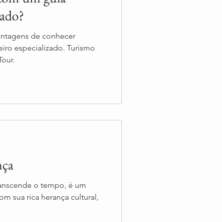
zado?
vantagens de conhecer
eiro especializado. Turismo
Tour.
nça
ranscende o tempo, é um
com sua rica herança cultural,