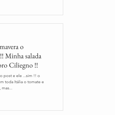
imavera o
!! Minha salada
ro Ciliegno !!
 post e ele ...sim !! o
 mas...