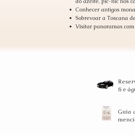
do azeite, pic-nic nos 
Conhecer antigos monas
Sobrevoar a Toscana d
Visitar panoramas com 
Reser
fi e á
Guia d
menci