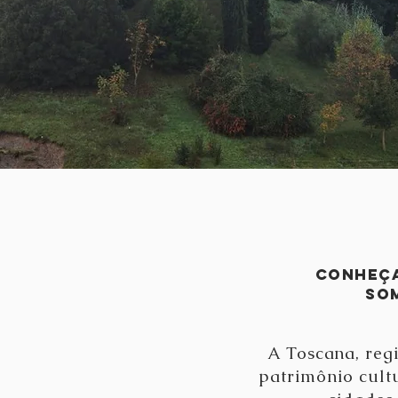
Conheça
som
A Toscana, reg
patrimônio cult