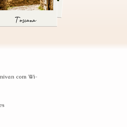
minivan com
Wi-
es