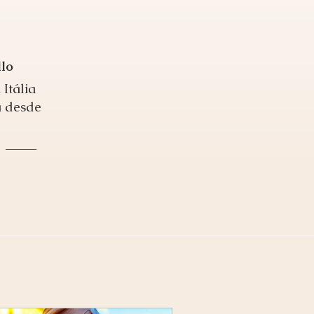
llo
 Itália
 desde