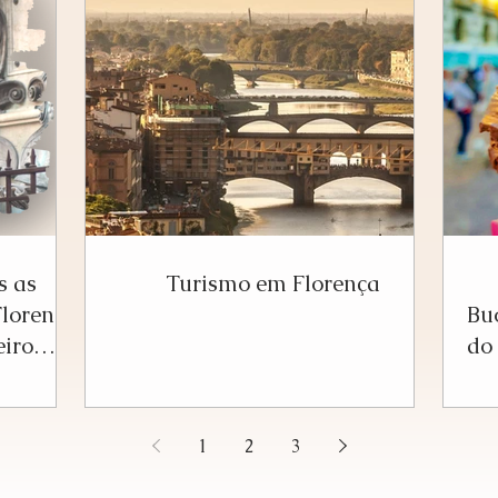
s as
Turismo em Florença
Florença
Buo
eiro
do 
1
2
3