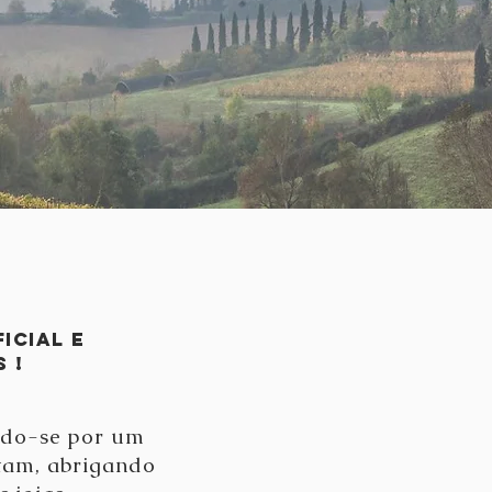
icial e
 !
ando-se por um
ntam, abrigando